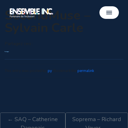
SecondMuse –
Sylvain Carle
Partagez ceci :
Partager
This entry was posted by
py
. Bookmark the
permalink
.
←
SAQ – Catherine
Soprema – Richard
Dagenais
Voyer
→