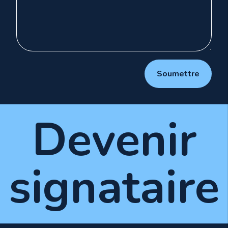
Soumettre
D
e
v
e
n
i
r
s
i
g
n
a
t
a
i
r
e