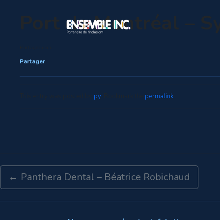
Port de Montréal – S
Partagez ceci :
Partager
This entry was posted by
py
. Bookmark the
permalink
.
←
Panthera Dental – Béatrice Robichaud