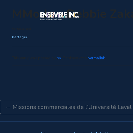
MMode – Debbie Zak
Partagez ceci :
Partager
This entry was posted by
py
. Bookmark the
permalink
.
←
Missions commerciales de l’Université Laval