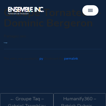
Groupe Tornatech –
Dominic Bergeron
Partagez ceci :
Partager
This entry was posted by
py
. Bookmark the
permalink
.
←
Groupe Taq –
Humanify360 –
Gabriel Tremblay
Patrick Dubois
→