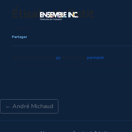
Élisabeth Petit
Partagez ceci :
Partager
This entry was posted by
py
. Bookmark the
permalink
.
←
André Michaud