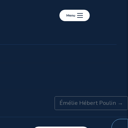
Menu
Émélie Hébert Poulin
→