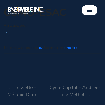
CSMO-ESAC
Partagez ceci :
Partager
This entry was posted by
py
. Bookmark the
permalink
.
←
Cossette –
Cycle Capital – Andrée-
Mélanie Dunn
Lise Méthot
→