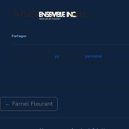
Andre Shojaie
Partagez ceci :
Partager
This entry was posted by
py
. Bookmark the
permalink
.
←
Farnel Fleurant