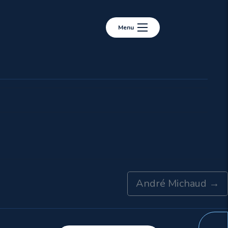
Menu
André Michaud
→