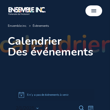
Ensemble inc.
>
Évènements
Calendrier
Des événements
Il n’y a pas de évènements à venir.
Recherche
Navigat
2/1/2025
Recherche