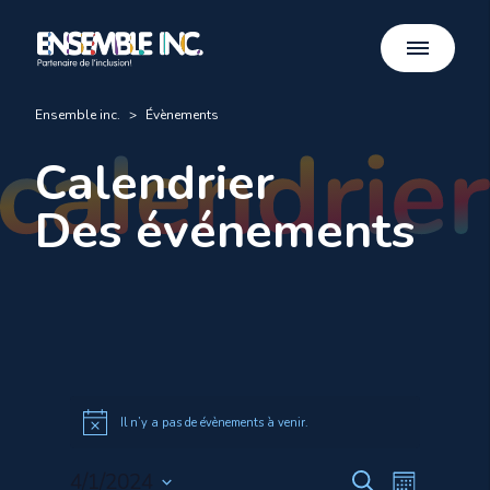
Ensemble inc.
>
Évènements
Calendrier
Des événements
Il n’y a pas de évènements à venir.
Recherche
Navigat
4/1/2024
Recherche